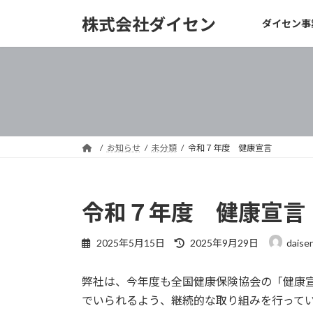
コ
ナ
株式会社ダイセン
ダイセン事
ン
ビ
テ
ゲ
ン
ー
ツ
シ
へ
ョ
ス
ン
キ
に
ッ
移
お知らせ
未分類
令和７年度 健康宣言
プ
動
令和７年度 健康宣言
最
2025年5月15日
2025年9月29日
daise
終
更
弊社は、今年度も全国健康保険協会の「健康
新
日
でいられるよう、継続的な取り組みを行って
時