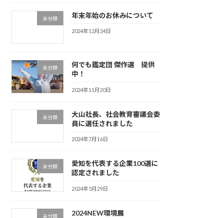
年末年始のお休みについて
未分類
2024年12月24日
何でも鑑定団 傑作選 提供
未分類
中！
2024年11月20日
大山社長、社会教育審議会委
未分類
員に選任されました
2024年7月16日
愛知を代表する企業100選に
未分類
認定されました
2024年5月29日
2024NEW環境展
未分類